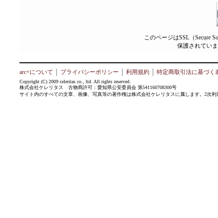
このページはSSL（Secure 
保護されていま
arc+について
│
プライバシーポリシー
│
利用規約
│
特定商取引法に基づく
Copyright (C) 2009 celeritas co., ltd. All rights reserved.
株式会社ケレリタス 古物商許可：愛知県公安委員会 第541160708300号
サイト内のすべての文章、画像、写真等の著作権は株式会社ケレリタスに属します。2次利