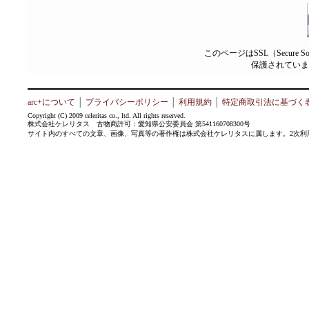
このページはSSL（Secure 
保護されていま
arc+について
│
プライバシーポリシー
│
利用規約
│
特定商取引法に基づく
Copyright (C) 2009 celeritas co., ltd. All rights reserved.
株式会社ケレリタス 古物商許可：愛知県公安委員会 第541160708300号
サイト内のすべての文章、画像、写真等の著作権は株式会社ケレリタスに属します。2次利