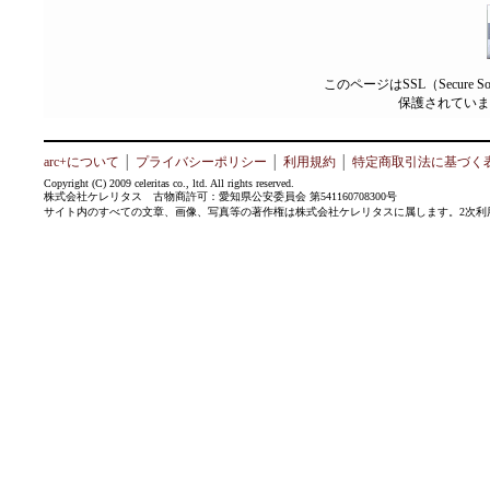
このページはSSL（Secure 
保護されていま
arc+について
│
プライバシーポリシー
│
利用規約
│
特定商取引法に基づく
Copyright (C) 2009 celeritas co., ltd. All rights reserved.
株式会社ケレリタス 古物商許可：愛知県公安委員会 第541160708300号
サイト内のすべての文章、画像、写真等の著作権は株式会社ケレリタスに属します。2次利