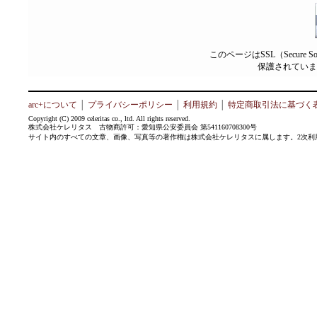
このページはSSL（Secure 
保護されていま
arc+について
│
プライバシーポリシー
│
利用規約
│
特定商取引法に基づく
Copyright (C) 2009 celeritas co., ltd. All rights reserved.
株式会社ケレリタス 古物商許可：愛知県公安委員会 第541160708300号
サイト内のすべての文章、画像、写真等の著作権は株式会社ケレリタスに属します。2次利