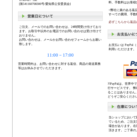
料、手数料はお客様
[第541160708300号/愛知県公安委員会]
<弊社に責のある返
すべての費用、手数
必ずこちらから返品
ご注文、メールでのお問い合わせは、24時間受け付けており
ます。お取引中以外のお電話でのお問い合わせは受け付けて
おりません。
お問い合わせは、メールかお問い合わせフォームからお願い
致します。
お支払いは PayP
利用いただけます。
11:00－17:00
営業時間外は、お問い合わせに対する返信、商品の発送業務
等はお休みさせていただきます。
※PayPalは、世
行サービスです。 
ることはありません
どうぞご安心くださ
当ショップにおいて
ているため、ご注文
場合があります。在
頂きます。ご了承の