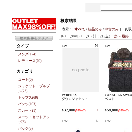
検索結果
表示：[
すべて
/
新品のみ
/
中古のみ
] 表示
9ページ中1ページ（計：215点）
次へ
最終
new
M
new
タイプ
メンズ(174)
レディース(66)
カテゴリ
コート(6)
ジャケット・ブルゾ
ン(25)
PYRENEX
CANADIAN SWEA
トップス(69)
ダウンジャケット
ベスト
パンツ(103)
¥32,000
¥59,800
+
スカート(1)
(55%off)
(35%off)
スーツ・セットアッ
new
L
new
プ(6)
バッグ(3)