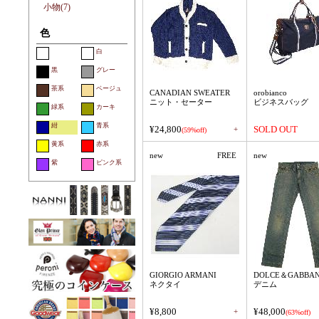
小物(7)
色
白
黒
グレー
茶系
ベージュ
CANADIAN SWEATER
orobianco
ニット・セーター
ビジネスバッグ
緑系
カーキ
紺
青系
¥24,800
SOLD OUT
+
(59%off)
黄系
赤系
new
FREE
new
紫
ピンク系
GIORGIO ARMANI
DOLCE＆GABBA
ネクタイ
デニム
¥8,800
¥48,000
+
(63%off)