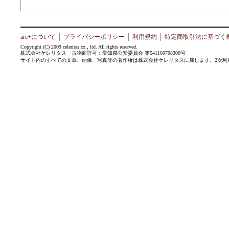
arc+について
│
プライバシーポリシー
│
利用規約
│
特定商取引法に基づく
Copyright (C) 2009 celeritas co., ltd. All rights reserved.
株式会社ケレリタス 古物商許可：愛知県公安委員会 第541160708300号
サイト内のすべての文章、画像、写真等の著作権は株式会社ケレリタスに属します。2次利