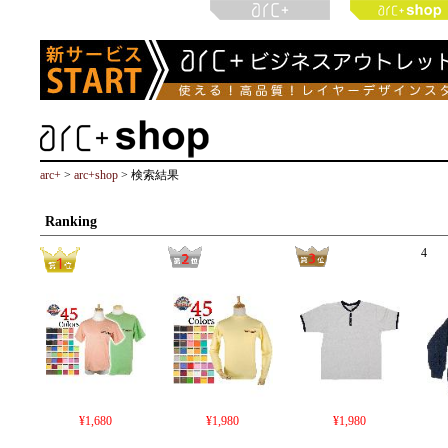
arc+
>
arc+shop
> 検索結果
Ranking
4
¥1,680
¥1,980
¥1,980