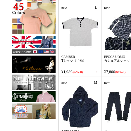
new
L
new
CAMBER
EPOCA UOMO
Tシャツ（半袖）
カジュアルシャツ
¥1,980
¥7,800
+
(67%off)
(68%off)
new
M
new