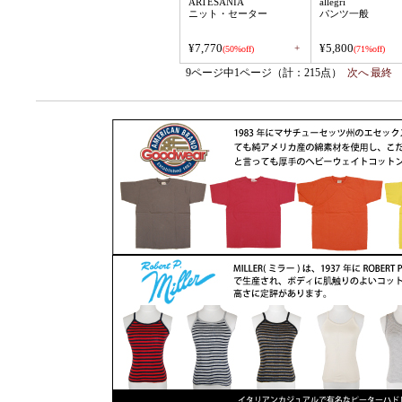
ARTESANIA
allegri
ニット・セーター
パンツ一般
¥7,770
¥5,800
+
(50%off)
(71%off)
9ページ中1ページ（計：215点）
次へ
最終