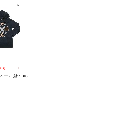
S
c
+
off)
1ページ（計：1点）