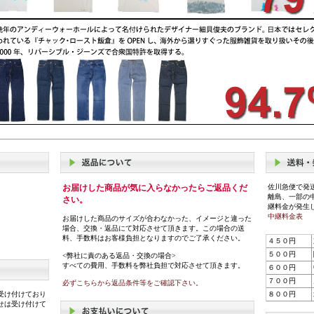
お届けした商品が気に入らなかったらご返品くだ
佐川急便で発
離島、一部の
さい。
継料金が発生
中継料金表
お届けした商品のサイズが合わなかった、イメージと違った
場合、交換・返品にて対応させて頂きます。この場合の送
料、手数料はお客様負担となりますのでご了承ください。
４５０円
５００円
<弊社に責のある返品・交換の場合>
すべての費用、手数料を弊社負担で対応させて頂きます。
６００円
７００円
必ずこちらから返品条件等をご確認下さい。
受け付けており
８００円
せは受け付けて