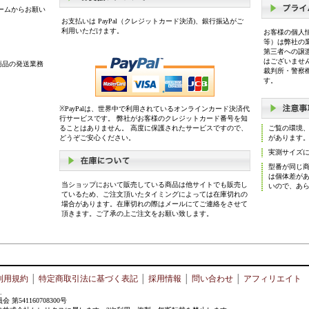
ームからお願い
お支払いは PayPal（クレジットカード決済)、銀行振込がご
利用いただけます。
お客様の個人
等）は弊社の
第三者への譲
はございませ
商品の発送業務
裁判所・警察
す。
※PayPalは、世界中で利用されているオンラインカード決済代
行サービスです。 弊社がお客様のクレジットカード番号を知
ることはありません。 高度に保護されたサービスですので、
ご覧の環境
どうぞご安心ください。
があります
実測サイズ
型番が同じ
は個体差が
当ショップにおいて販売している商品は他サイトでも販売し
いので、あ
ているため、ご注文頂いたタイミングによっては在庫切れの
場合があります。在庫切れの際はメールにてご連絡をさせて
頂きます。ご了承の上ご注文をお願い致します。
利用規約
│
特定商取引法に基づく表記
│
採用情報
│
問い合わせ
│
アフィリエイト
.
41160708300号