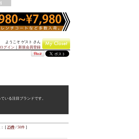
ようこそ ゲスト さん
ログイン
｜
新規会員登録
まっている注目ブランドです。
： [
25件
/
50件
]