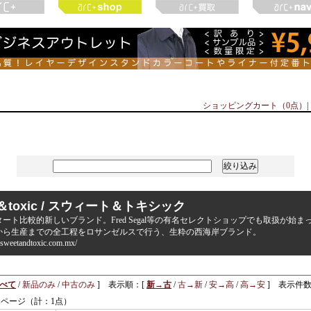
ショッピングカート（0点）
|
t＆toxic / スウィート＆トキシック
スタート比較的新しいブランド。Fred Segal等の有名セレクトショップでも取扱が始
から生産までの全工程をロサンゼルスで行う、生粋の西海岸ブランド。
.sweetandtoxic.com.mx/
べて
/
新品のみ
/
中古のみ
] 表示順：[
新→古
/
古→新
/
安→高
/
高→安
] 表示件数
1ページ（計：1点）