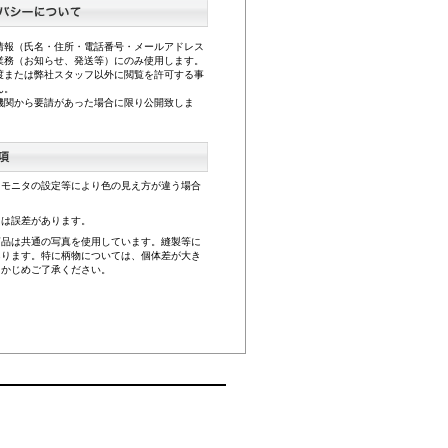
情報（氏名・住所・電話番号・メールアドレス
業務（お知らせ、発送等）にのみ使用します。
渡または弊社スタッフ以外に閲覧を許可する事
ん。
機関から要請があった場合に限り公開致しま
、モニタの設定等により色の見え方が違う場合
。
には誤差があります。
商品は共通の写真を使用しています。縫製等に
あります。特に柄物については、個体差が大き
らかじめご了承ください。