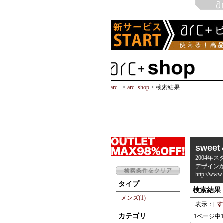
arc+
>
arc+shop
> 検索結果
swee
2004年
デザイン
http://www
タイプ
検索結果
メンズ(1)
表示：[
す
カテゴリ
1ページ中