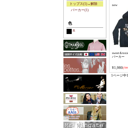
トップス(1)→解除
new
パーカー(1)
色
黒
sweet＆toxi
パーカー
¥1,980
(79%
1ページ中