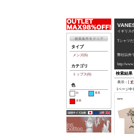
VANE
イギリス
Tシャツ
タイプ
弊社以外で
メンズ(6)
http://www.
カテゴリ
検索結果
トップス(6)
表示：[
す
色
1ページ中
白
青系
new
赤系