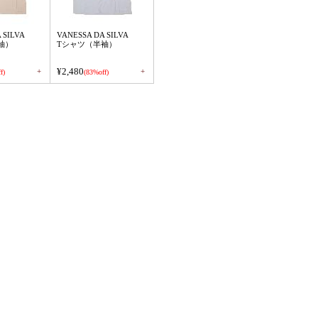
 SILVA
VANESSA DA SILVA
袖）
Tシャツ（半袖）
¥2,480
+
+
f)
(83%off)