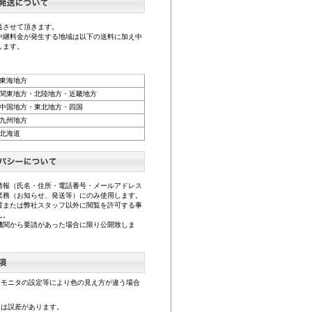
送させて頂きます。
中継料金が発生する地域は以下の送料に加え中
します。
東海地方
関東地方・北陸地方・近畿地方
中国地方・東北地方・四国
九州地方
北海道
情報（氏名・住所・電話番号・メールアドレス
業務（お知らせ、発送等）にのみ使用します。
渡または弊社スタッフ以外に閲覧を許可する事
ん。
機関から要請があった場合に限り公開致しま
、モニタの設定等により色の見え方が違う場合
。
には誤差があります。