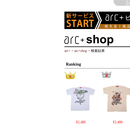
arc+
>
arc+shop
> 検索結果
Ranking
¥2,480
¥2,480