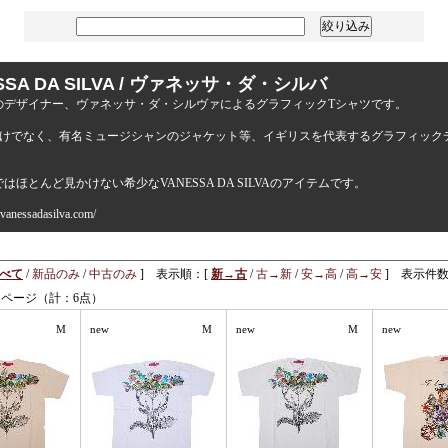
SSA DA SILVA / ヴァネッサ・ダ・シルバ
のデザイナー、ヴァネッサ・ダ・シルヴァによるグラフィックTシャツです。
だけでなく、有名ミュージシャンのジャケット等、イギリスを代表するグラフィック
はほとんど見かけない希少なVANESSA DA SILVAのアイテムです。
vanessadasilva.com/
べて
/
新品のみ
/
中古のみ
] 表示順：[
新→古
/
古→新
/
安→高
/
高→安
] 表示件数
1ページ（計：6点）
M
new
M
new
M
new