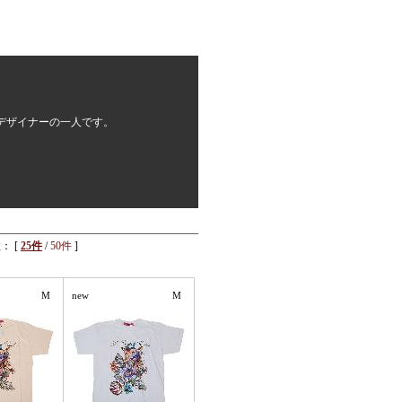
デザイナーの一人です。
： [
25件
/
50件
]
M
new
M