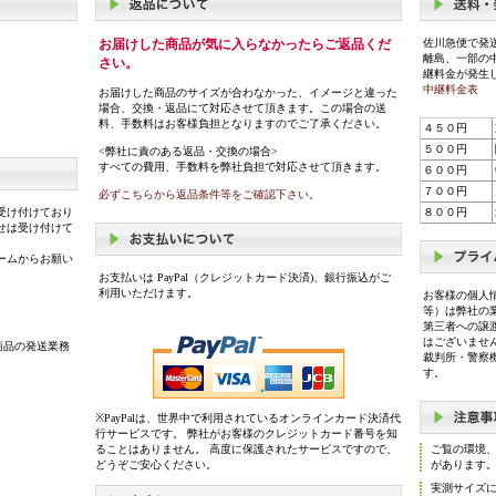
お届けした商品が気に入らなかったらご返品くだ
佐川急便で発
離島、一部の
さい。
継料金が発生
中継料金表
お届けした商品のサイズが合わなかった、イメージと違った
場合、交換・返品にて対応させて頂きます。この場合の送
料、手数料はお客様負担となりますのでご了承ください。
４５０円
５００円
<弊社に責のある返品・交換の場合>
すべての費用、手数料を弊社負担で対応させて頂きます。
６００円
７００円
必ずこちらから返品条件等をご確認下さい。
受け付けており
８００円
せは受け付けて
ームからお願い
お支払いは PayPal（クレジットカード決済)、銀行振込がご
利用いただけます。
お客様の個人
等）は弊社の
第三者への譲
はございませ
商品の発送業務
裁判所・警察
す。
※PayPalは、世界中で利用されているオンラインカード決済代
行サービスです。 弊社がお客様のクレジットカード番号を知
ることはありません。 高度に保護されたサービスですので、
ご覧の環境
どうぞご安心ください。
があります
実測サイズ