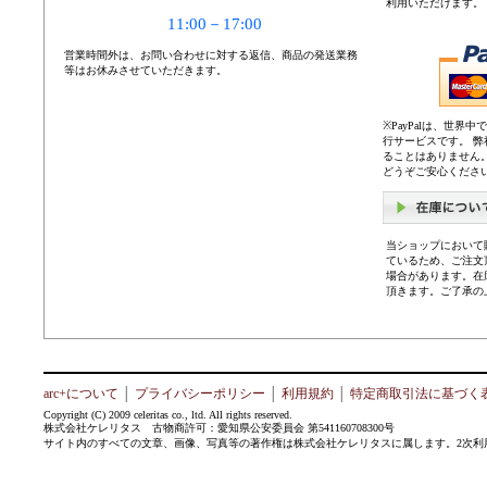
利用いただけます。
11:00－17:00
営業時間外は、お問い合わせに対する返信、商品の発送業務
等はお休みさせていただきます。
※PayPalは、世
行サービスです。 
ることはありません
どうぞご安心くださ
当ショップにおいて
ているため、ご注文
場合があります。在
頂きます。ご了承の
arc+について
│
プライバシーポリシー
│
利用規約
│
特定商取引法に基づく
Copyright (C) 2009 celeritas co., ltd. All rights reserved.
株式会社ケレリタス 古物商許可：愛知県公安委員会 第541160708300号
サイト内のすべての文章、画像、写真等の著作権は株式会社ケレリタスに属します。2次利