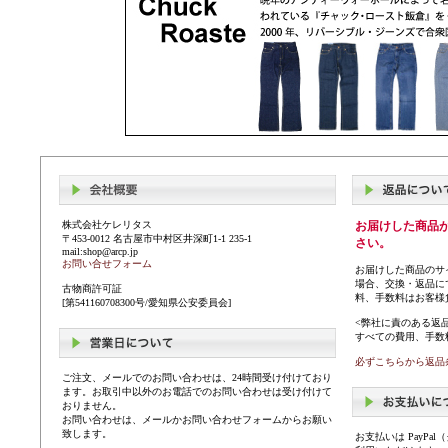
株式会社ケレリタス
お届けした商品
〒453-0012 名古屋市中村区井深町1-1 235-1
さい。
mail:shop@arcp.jp
お問い合せフォーム
お届けした商品のサ
場合、交換・返品に
古物商許可証
料、手数料はお客様
[第541160708300号/愛知県公安委員会]
<弊社に責のある返
すべての費用、手数
必ずこちらから返品
ご注文、メールでのお問い合わせは、24時間受け付けており
ます。お取引中以外のお電話でのお問い合わせは受け付けて
おりません。
お問い合わせは、メールかお問い合わせフォームからお願い
致します。
お支払いは PayP