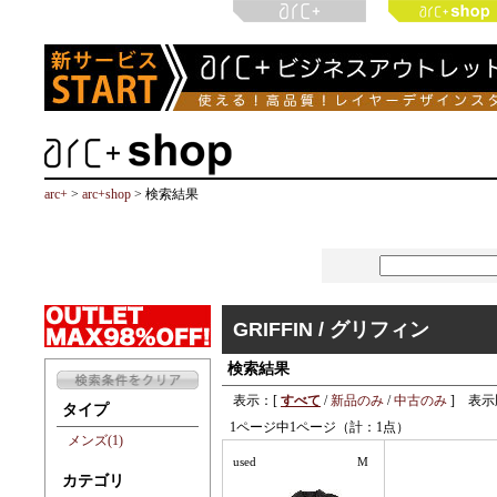
arc+
>
arc+shop
> 検索結果
GRIFFIN / グリフィン
検索結果
表示：[
すべて
/
新品のみ
/
中古のみ
] 表示
タイプ
1ページ中1ページ（計：1点）
メンズ(1)
used
M
カテゴリ