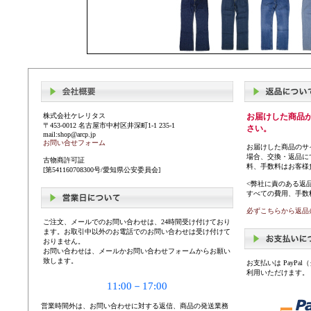
株式会社ケレリタス
お届けした商品
〒453-0012 名古屋市中村区井深町1-1 235-1
さい。
mail:shop@arcp.jp
お問い合せフォーム
お届けした商品のサ
場合、交換・返品に
古物商許可証
料、手数料はお客様
[第541160708300号/愛知県公安委員会]
<弊社に責のある返
すべての費用、手数
必ずこちらから返品
ご注文、メールでのお問い合わせは、24時間受け付けており
ます。お取引中以外のお電話でのお問い合わせは受け付けて
おりません。
お問い合わせは、メールかお問い合わせフォームからお願い
致します。
お支払いは PayP
利用いただけます。
11:00－17:00
営業時間外は、お問い合わせに対する返信、商品の発送業務