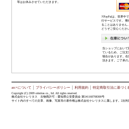
等はお休みさせていただきます。
※PayPalは、世
行サービスです。 
ることはありません
どうぞご安心くださ
当ショップにおいて
ているため、ご注文
場合があります。在
頂きます。ご了承の
arc+について
│
プライバシーポリシー
│
利用規約
│
特定商取引法に基づく
Copyright (C) 2009 celeritas co., ltd. All rights reserved.
株式会社ケレリタス 古物商許可：愛知県公安委員会 第541160708300号
サイト内のすべての文章、画像、写真等の著作権は株式会社ケレリタスに属します。2次利