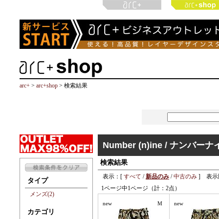
arc+
>
arc+shop
> 検索結果
Number (n)ine / ナンバー
検索結果
表示：[
すべて
/
新品のみ
/
中古のみ
] 表示
タイプ
1ページ中1ページ（計：2点）
メンズ(2)
new
M
new
カテゴリ