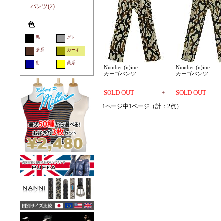
パンツ(2)
色
黒
グレー
茶系
カーキ
紺
黄系
Number (n)ine
Number (n)ine
カーゴパンツ
カーゴパンツ
SOLD OUT
SOLD OUT
+
1ページ中1ページ（計：2点）