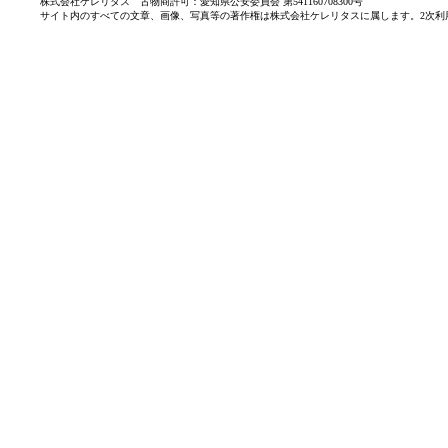
株式会社ケレリタス 古物商許可：愛知県公安委員会 第541160708300号
サイト内のすべての文章、画像、写真等の著作権は株式会社ケレリタスに属します。2次利