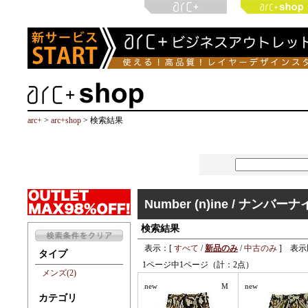
arc+
>
arc+shop
> 検索結果
Number (n)ine / ナンバー
検索結果
表示：[
すべて
/
新品のみ
/
中古のみ
] 表示
タイプ
1ページ中1ページ（計：2点）
メンズ(2)
new
M
new
カテゴリ