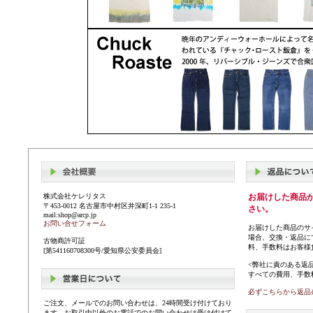
株式会社ケレリタス
お届けした商品
〒453-0012 名古屋市中村区井深町1-1 235-1
さい。
mail:shop@arcp.jp
お問い合せフォーム
お届けした商品のサ
場合、交換・返品に
古物商許可証
料、手数料はお客様
[第541160708300号/愛知県公安委員会]
<弊社に責のある返
すべての費用、手数
必ずこちらから返品
ご注文、メールでのお問い合わせは、24時間受け付けており
ます。お取引中以外のお電話でのお問い合わせは受け付けて