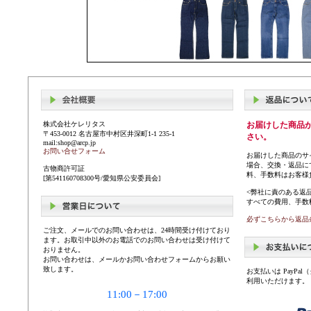
株式会社ケレリタス
お届けした商品
〒453-0012 名古屋市中村区井深町1-1 235-1
さい。
mail:shop@arcp.jp
お問い合せフォーム
お届けした商品のサ
場合、交換・返品に
古物商許可証
料、手数料はお客様
[第541160708300号/愛知県公安委員会]
<弊社に責のある返
すべての費用、手数
必ずこちらから返品
ご注文、メールでのお問い合わせは、24時間受け付けており
ます。お取引中以外のお電話でのお問い合わせは受け付けて
おりません。
お問い合わせは、メールかお問い合わせフォームからお願い
致します。
お支払いは PayP
利用いただけます。
11:00－17:00