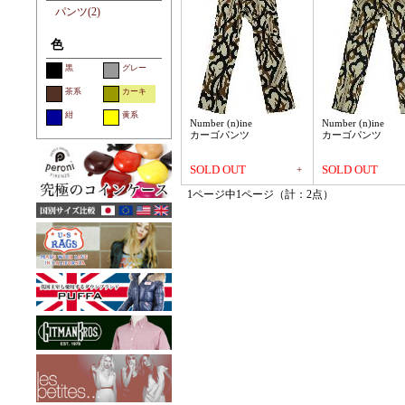
パンツ(2)
色
黒
グレー
茶系
カーキ
紺
黄系
Number (n)ine
Number (n)ine
カーゴパンツ
カーゴパンツ
SOLD OUT
SOLD OUT
+
1ページ中1ページ（計：2点）