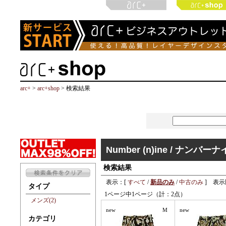
arc+
>
arc+shop
> 検索結果
Number (n)ine / ナンバー
検索結果
表示：[
すべて
/
新品のみ
/
中古のみ
] 表示
タイプ
1ページ中1ページ（計：2点）
メンズ(2)
new
M
new
カテゴリ