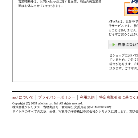
営業時間外は、お問い合わせに対する返信、商品の発送業務
等はお休みさせていただきます。
※PayPalは、世
行サービスです。 
ることはありません
どうぞご安心くださ
当ショップにおいて
ているため、ご注文
場合があります。在
頂きます。ご了承の
arc+について
│
プライバシーポリシー
│
利用規約
│
特定商取引法に基づく
Copyright (C) 2009 celeritas co., ltd. All rights reserved.
株式会社ケレリタス 古物商許可：愛知県公安委員会 第541160708300号
サイト内のすべての文章、画像、写真等の著作権は株式会社ケレリタスに属します。2次利